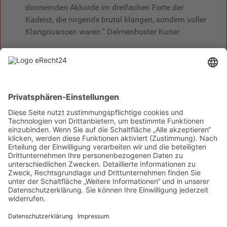
donnernden Akkorde im dreifachen Forte der
Kadenz, die nirgends brutal klangen, sondern voller
Klangnuancen waren." Delmenhoster Kurier
"Sergey Eletskiy? Noch nie gehört. Sergey Eletskiy!
Unerhört, wie der auf seiner Klarinette zaubert. Das
Publikum wollte ihn (...) gar nicht mehr von der
Bühne im Theater Itzehoe lassen. (...) Wunderbar
geschmeidig hatte Eletskiy die warme Klangfülle
herausgespielt. In der Romanze des zweiten Satzes
spielte er sich geradezu schwerelos durch die
romantisch angehauchte Innenwelt, die Weber mit
den verträumten Melodielinien hervorrufen will. (...)
Zu welcher Virtuosität der junge Russe in der Lage
ist, demonstierte er in der vom Publikum herbei
geklatschten Zugabe, in der er virtuos
Temperament, Eleganz und Raffinesse mischte.
(...) Sergey Eletskiy! Den Namen wird man sich
merken müssen. " Norddeutsche Rundschau