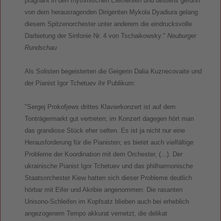
prägnant in den rhythmischen Elementen und bestens geführt
von dem herausragenden Dirigenten Mykola Dyadiura gelang
diesem Spitzenorchester unter anderem die eindrucksvolle
Darbietung der Sinfonie Nr. 4 von Tschaikowsky."
Neuburger
Rundschau
Als Solisten begeisterten die Geigerin Dalia Kuznecovaite und
der Pianist Igor Tchetuev ihr Publikum:
"Sergej Prokofjews drittes Klavierkonzert ist auf dem
Tonträgermarkt gut vertreten; im Konzert dagegen hört man
das grandiose Stück eher selten. Es ist ja nicht nur eine
Herausforderung für die Pianisten; es bietet auch vielfältige
Probleme der Koordination mit dem Orchester, (...). Der
ukrainische Pianist Igor Tchetuev und das philharmonische
Staatsorchester Kiew hatten sich dieser Probleme deutlich
hörbar mit Eifer und Akribie angenommen: Die rasanten
Unisono-Schleifen im Kopfsatz blieben auch bei erheblich
angezogenem Tempo akkurat vernetzt, die delikat