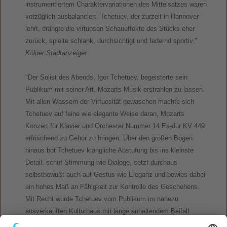
instrumentiertem Charaktervariationen des Mittelsatzes waren
vorzüglich ausbalanciert. Tchetuev, der zurzeit in Hannover
lehrt, drängte die virtuosen Schaueffekte des Stücks eher
zurück, spielte schlank, durchsichtigt und federnd sportiv."
Kölner Stadtanzeiger
"Der Solist des Abends, Igor Tchetuev, begeisterte sein
Publikum mit seiner Art, Mozarts Musik erstrahlen zu lassen.
Mit allen Wassern der Virtuosität gewaschen machte sich
Tchetuev auf feine wie elegante Weise daran, Mozarts
Konzert für Klavier und Orchester Nummer 14 Es-dur KV 449
erfrischend zu Gehör zu bringen. Über den großen Bogen
hinaus bot Tchetuev klangliche Abstufung bis ins kleinste
Detail, schuf Stimmung wie Dialoge, setzt durchaus
selbstbewußt auch auf Gestus wie Eleganz und bewies dabei
ein hohes Maß an Fähigkeit zur Kontrolle des Geschehens.
Mit Recht wurde Tchetuev vom Publikum im nahezu
ausverkauften Kulturhaus mit lange anhaltendem Beifall
bedacht."
Lüdenscheider Nachrichten