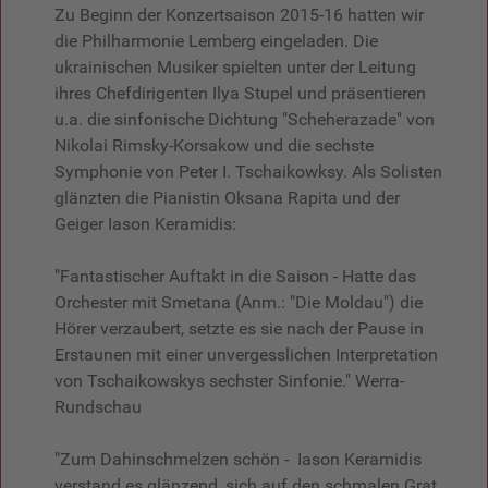
Zu Beginn der Konzertsaison 2015-16 hatten wir
die Philharmonie Lemberg eingeladen. Die
ukrainischen Musiker spielten unter der Leitung
ihres Chefdirigenten Ilya Stupel und präsentieren
u.a. die sinfonische Dichtung "Scheherazade" von
Nikolai Rimsky-Korsakow und die sechste
Symphonie von Peter I. Tschaikowksy. Als Solisten
glänzten die Pianistin Oksana Rapita und der
Geiger Iason Keramidis:
"Fantastischer Auftakt in die Saison - Hatte das
Orchester mit Smetana (Anm.: "Die Moldau") die
Hörer verzaubert, setzte es sie nach der Pause in
Erstaunen mit einer unvergesslichen Interpretation
von Tschaikowskys sechster Sinfonie." Werra-
Rundschau
"Zum Dahinschmelzen schön - Iason Keramidis
verstand es glänzend, sich auf den schmalen Grat