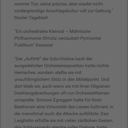
warmer Ton, seine präzise, aber wieder nicht
vordergründige Anschlagskultur voll zur Geltung."
Stader Tageblatt
"Ein orchestrales Kleinod – Mährische
Philharmonie Olmütz verzaubert Pyrmonter
Publikum" Dewezet
"Der „Auftritt“ der Solo-Violine nach der
ausgedehnten Orchesterexposition hatte nichts
Herrisches, sondern stellte sie mit
unaufdringlichem Stolz in den Mittelpunkt. Und
dort blieb sie, auch wenn sie mit ihren filigranen
Dreiklangsbrechungen oft nur Orchesterthemen
umspielte. Simone Zgraggen hatte für ihren
Beethoven eine Virtuosität des Leisen kultiviert, in
der manchmal auch die Attacke aufblitzte. Das
Larghetto erfüllte sie mit vielen zärtlichen Gesten,
das Schlussrondo steckte voller Dialoge, hatte