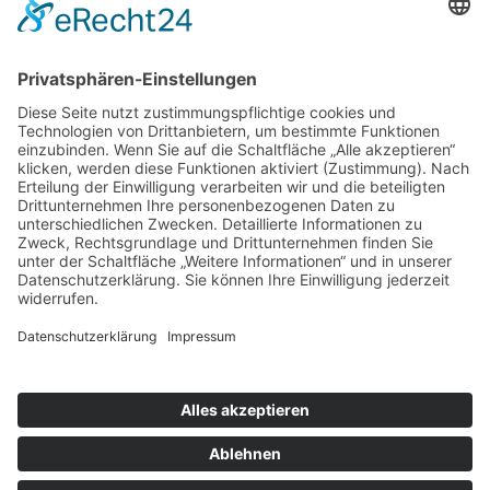
Zu Frau Kuznecovaites Interpretation des Tschaikowskys
Violinkonzert heißt es:
"Furore machte hier besonders die erst 26jährige, nahezu
völlig unbekannte Violinstudentin Dalia Kuznecovaite. So
kraftvoll, so souverän, so technisch ausgereift kann man das
schwierige und fast schon etwas abgegriffene Konzert kaum
je hören. Vor allem aber entwickelte die junge Geigerin
ungeheures Temperament, sie brachte jede Nuance der
großen Melodiebögen zum Leuchten und vermochte immer
wieder ihren Ton neu zu modellieren. Das ist große, packende
Gegenwartskunst."
Donaukurier