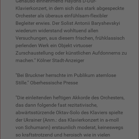
Genauso einnehmend Haydns D-Dur-
Klavierkonzert, in dem sich das stark abgespeckte
Orchester als überaus einfühlsam-flexibler
Begleiter erwies. Der Solist Antonii Baryshevskyi
wiederum widerstand wohltuend allen
Versuchungen, aus diesem frischen, frühklassisch
perlenden Werk ein Objekt virtuoser
Zurschaustellung oder künstlichen Aufdonnerns zu
machen." Kölner Stadt-Anzeiger
"Bei Bruckner herrschte im Publikum atemlose
Stille." Oberhessische Presse
"Die einleitenden heftigen Akkorde des Orchesters,
das dann folgende fast rezitativische,
abwärtsstürzende Oktav-Solo des Klaviers spielte
der Ukrainer (Anm.: das Klavierkonzert in a-moll
von Schumann) erstaunlich moderat, keineswegs
so kraftstrotzend und heroisch wie in vielen