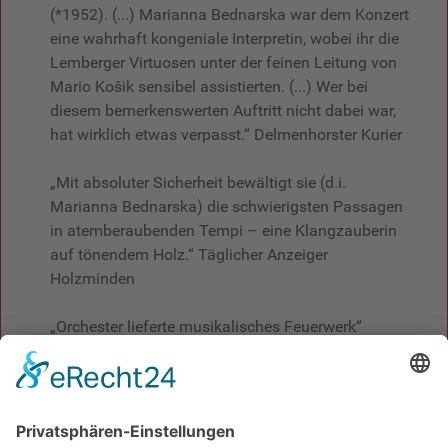
(*1952). (...) Marianna Bednarska war dem Konzert
eine wahrhaft kongeniale Interpretin, wobei ihr die
Lemberger Virtuosen unter der feinen Leitung von
Mario Košik sensibel assistierten. (...) Wer bei
diesem bemerkenswerten Auftritt nicht dabei war,
hat wirklich etwas verpasst.“ Delmenhorster Kurier
„Mit absoluter Sicherheit bewältigt sie (d.i.
Marianna Bednarska) die schwierigsten Passagen
in atemberaubenden Tempi – eine Klangzauberin
auf tönendem Holz.“ Täglicher Anzeiger
Holzminden
„Orchester lieferte musikalisches Feuerwerk“
Ostfriesen-Zeitung
„Im dritten Teil verwöhnte das Kammerorchester
die Zuhörer mit einer Komposition von Franz
Schubert. „Der Tod und das Mädchen“ in der