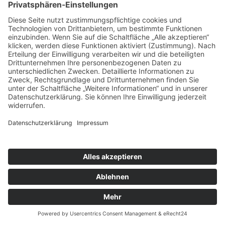
jugendlichem Elan". Weiter wurde die große
Bandbreite der Dynamik verbunden mit einem
überaus exakten "Streicherklang" beschrieben. Seit
seiner Gründung als Kammerorchester unternahm
es Tourneen innerhalb Europas, den Vereinigten
Staaten und Asien.Es war zu Gast bei
Internationalen Festivals und arbeitete mit
namhaften Künstlern wie Yehudi Menuhin, Garrick
Ohlsson und Pawel Przytocki zusammen.
www.filharmonia-slaska.eu
Copyright © Tonlist Concerts
Impressum
|
Datenschutz
|
Cookie-Einstellungen