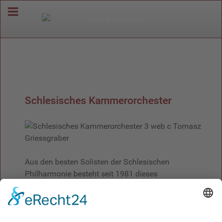
Schlesisches Kammerorchester
Aus den besten Solisten der Schlesischen
Philharmonie besteht seit 1981 dieses
Kammerorchester. Der spezifische Klang dieses
Ensembles wurde entscheidend vom ersten
Dirigenten des Ensembles pegrägt. Die Presse
lobte es als "höchst präzise, musikantisch und mit