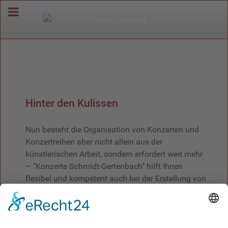
Hinter den Kulissen
Nun besteht die Organisation von Konzerten und
Konzertreihen aber nicht allein aus der
künstlerischen Arbeit, sondern erfordert weit mehr
– "Konzerte Schmidt-Gertenbach" hilft Ihnen
flexibel und kompetent auch bei der Erstellung von
Programmheften sowie von Pressetexten zur
Bewerbung Ihrer Veranstaltungen. Sprechen Sie
uns an!