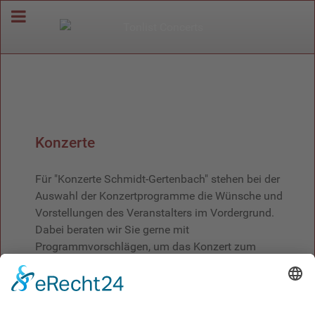
Konzerte
Für "Konzerte Schmidt-Gertenbach" stehen bei der
Auswahl der Konzertprogramme die Wünsche und
Vorstellungen des Veranstalters im Vordergrund.
Dabei beraten wir Sie gerne mit
Programmvorschlägen, um das Konzert zum
Erlebnis zu machen. Unser Ziel ist es, dass am
Ende ein maßgeschneidertes Konzert entsteht, das
abseits von vorgefertigten Tourneeprogrammen
durch Frische und Lebendigkeit überzeugt. Das