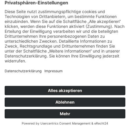
Spektrum reicht hier vom Solo-Rezital über
Kammermusikabende bis hin zu
Sinfoniekonzerten.
Copyright © Tonlist Concerts
Impressum
|
Datenschutz
|
Cookie-Einstellungen