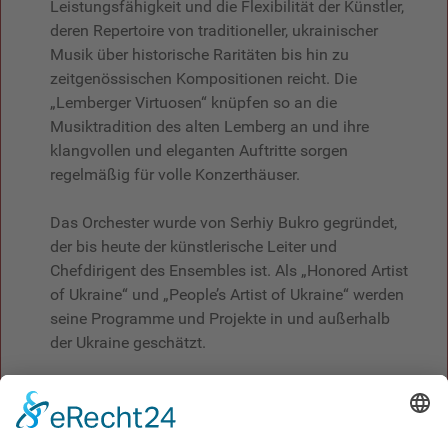
Leistungsfähigkeit und die Flexibilität der Künstler,
deren Repertoire von traditioneller, ukrainischer
Musik über historische Raritäten bis hin zu
zeitgenössischen Kompositionen reicht. Die
„Lemberger Virtuosen“ knüpfen so an die
Musiktradition des alten Lemberg an und ihre
klangvollen und eleganten Auftritte sorgen
regelmäßig für volle Konzerthäuser.
Das Orchester wurde von Serhiy Bukro gegründet,
der bis heute der künstlerische Leiter und
Chefdirigent des Ensembles ist. Als „Honored Artist
of Ukraine“ und „People’s Artist of Ukraine“ werden
seine Programme und Projekte in und außerhalb
der Ukraine geschätzt.
Der Konzertmeister des Ensembles, Volodymyr
Duda, ist ebenfalls ein „Honored Artist of Ukraine“.
Der angesehene Interpret klassischer und