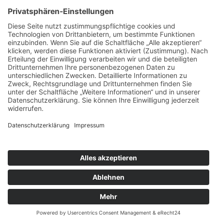
zeitgenössischer Musik wird regelmäßig in
verschiedene europäische Festivalorchester
berufen.
Die „Lemberger Virtuosen“ haben über 1500
Konzerte gegeben. Ihre Tourneen und
Gastengagements führten die Musiker nach Polen,
Tschechien, Italien, Belgien, Dänemark, Kolumbien,
Nicaragua, Peru, Israel, in die Slowakei und in die
Schweiz.
© Serhiy Horobets
Copyright © Tonlist Concerts
Impressum
|
Datenschutz
|
Cookie-Einstellungen