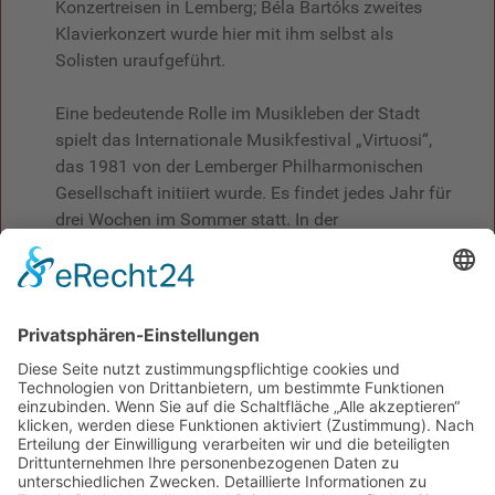
Konzertreisen in Lemberg; Béla Bartóks zweites
Klavierkonzert wurde hier mit ihm selbst als
Solisten uraufgeführt.
Eine bedeutende Rolle im Musikleben der Stadt
spielt das Internationale Musikfestival „Virtuosi“,
das 1981 von der Lemberger Philharmonischen
Gesellschaft initiiert wurde. Es findet jedes Jahr für
drei Wochen im Sommer statt. In der
Konzertsaison werden auch andere Festivals
durchgeführt, wie z.B. das Internationale Festival
für zeitgenössische Musik „Kontraste“ und das
Lemberger Festival der Kammermusik
„Szymanowski Quartett and Friends“.
2006 wurde dem Orchester in Anerkennung seiner
Leistung und seines Engagements der Titel
„Akademisch“ verliehen. Das Ensemble führt
regelmäßig Tourneen im Ausland durch und