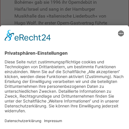
Bohéme« gab sie 1996 ihr Operndebüt in
Haifa/Israel und sang in der Hamburger
Musikhalle das »Italienische Liederbuch« von
Hugo Wolf. Ihr erster Opern-Gastvertrag führte
Miriam Sharoni 1996 an das Mecklenburgische
Staatstheater Schwerin. Weitere Gastspiele folgten
in Bremerhaven, Saarbrücken und Flensburg. Im
Rahmen der Eutiner Sommerfestspiele sang sie die
Pamina aus Mozarts »Zauberflöte«.
In der Zeit von 1997 bis 2001 war sie festes
Mitglied im Ensemble des Staatstheaters
Braunschweig. Von 2001 bis 2004 sang sie die
Maria in Leonard Bernsteins »West Side Story« an
der Volksoper in Wien. Dort war sie in der Spielzeit
2009/10 erneut in der Operette "Die Blume von
Hawaii" zu erleben. In der darauffolgenden
Spielzeit sang sie die Hauptrolle in der Operette
"Die Csárdárfürstin" von Emmerich Kálmán.