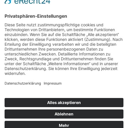
wie den Wiener Festwochen, den Musikalischen
Wochen in Sofia, dem Festa Musica Pro in Assisi
auf. Es ist das einzige Orchester, das regelmäßig
mit den Berliner und Wiener Philharmonikern
während der Wiener Festwochen gastiert. Sie
haben mehr als 1000 Konzerte in Europa, Asien,
Afrika, Japan und den USA gegeben. Sein breit
gefächertes Repertoire reicht vom Barock bis hin
zu Werken des 20. Jahrhunderts. Viele CD-
Einspielungen der Slowakische Sinfonietta liegen
vor.
http://www.slovaksinfonietta.sk
Copyright © Tonlist Concerts