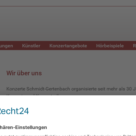
tungen
Künstler
Konzertangebote
Hörbeispiele
R
Wir über uns
Konzerte Schmidt-Gertenbach organisierte seit mehr als 30 Ja
Konzerte und Konzertreihen.
Seit Juni 2025 setzt die Nachfolgeagentur Tonlist Concerts di
Projekte arbeiten wir mit ausgewählten und hochkarätigen 
mit denen schon langjährige Kooperationen bestehen.